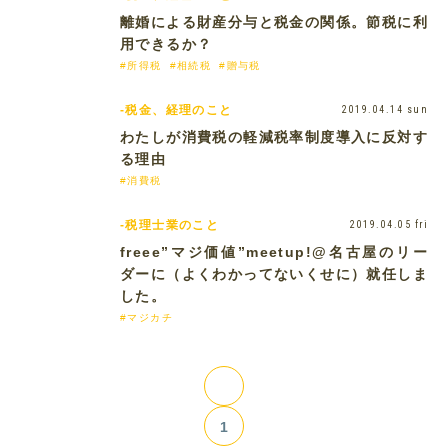
離婚による財産分与と税金の関係。節税に利
用できるか？
#所得税
#相続税
#贈与税
-税金、経理のこと
2019.04.14 sun
わたしが消費税の軽減税率制度導入に反対す
る理由
#消費税
-税理士業のこと
2019.04.05 fri
freee”マジ価値”meetup!@名古屋のリー
ダーに（よくわかってないくせに）就任しま
した。
#マジカチ
1