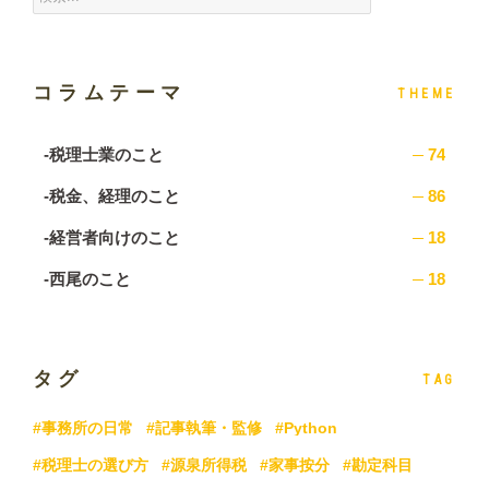
コラムテーマ
THEME
-税理士業のこと
74
-税金、経理のこと
86
-経営者向けのこと
18
-西尾のこと
18
タグ
TAG
#事務所の日常
#記事執筆・監修
#Python
#税理士の選び方
#源泉所得税
#家事按分
#勘定科目