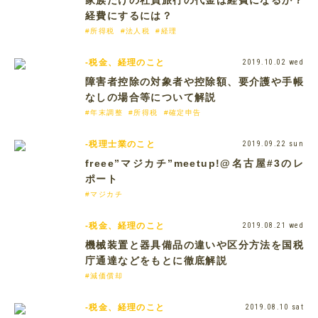
家族だけの社員旅行の代金は経費になるか？
経費にするには？
#所得税
#法人税
#経理
-税金、経理のこと
2019.10.02 wed
障害者控除の対象者や控除額、要介護や手帳
なしの場合等について解説
#年末調整
#所得税
#確定申告
-税理士業のこと
2019.09.22 sun
freee”マジカチ”meetup!@名古屋#3のレ
ポート
#マジカチ
-税金、経理のこと
2019.08.21 wed
機械装置と器具備品の違いや区分方法を国税
庁通達などをもとに徹底解説
#減価償却
-税金、経理のこと
2019.08.10 sat