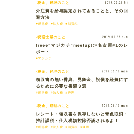
-税金、経理のこと
2019.06.28 fri
外注費を給与認定されて困ることと、その回
避方法
#所得税
#法人税
#消費税
-税理士業のこと
2019.06.23 sun
freee”マジカチ”meetup!@名古屋#1のレ
ポート
#マジカチ
-税金、経理のこと
2019.06.10 mon
領収書の無い香典、見舞金、祝儀を経費にす
るために必要な書類３選
#所得税
#法人税
#経理
-税金、経理のこと
2019.06.10 mon
レシート・領収書を保存しないと青色取消・
推計課税・仕入税額控除否認されるよ！
#所得税
#法人税
#消費税
#経理