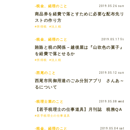
-税金、経理のこと
2019.05.26 sun
商品券を経費で落とすために必要な配布先リ
ストの作り方
#所得税
#法人税
-税金、経理のこと
2019.05.17 fri
賄賂と税の関係－越後屋は『山吹色の菓子』
を経費で落とせるか
#所得税
#法人税
-西尾のこと
2019.05.12 sun
西尾市民御用達のごみ分別アプリ さんあ～
るについて
-税理士業のこと
2019.05.08 wed
【若手税理士の仕事道具】月刊誌 税務QA
#若手税理士の仕事道具
-税金、経理のこと
2019.05.04 sat