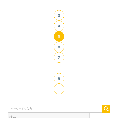
…
3
4
5
6
7
…
9