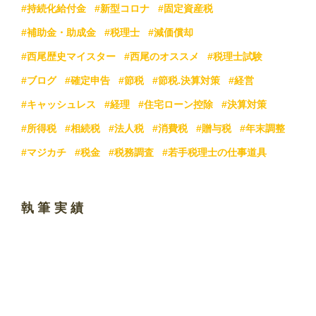
#持続化給付金
#新型コロナ
#固定資産税
#補助金・助成金
#税理士
#減価償却
#西尾歴史マイスター
#西尾のオススメ
#税理士試験
#ブログ
#確定申告
#節税
#節税.決算対策
#経営
#キャッシュレス
#経理
#住宅ローン控除
#決算対策
#所得税
#相続税
#法人税
#消費税
#贈与税
#年末調整
#マジカチ
#税金
#税務調査
#若手税理士の仕事道具
執筆実績