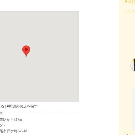
#マ
#住
#固
#所
#決
#減
#確
#税
#節
#若
#補
#西
#贈