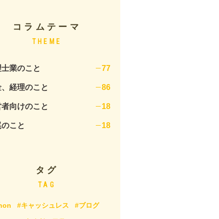
コラムテーマ
THEME
理士業のこと
77
金、経理のこと
86
営者向けのこと
18
尾のこと
18
タグ
TAG
hon
#キャッシュレス
#ブログ