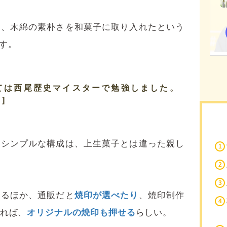
み、木綿の素朴さを和菓子に取り入れたという
す。
ては西尾歴史マイスターで勉強しました。
 ]
のシンプルな構成は、上生菓子とは違った親し
わるほか、通販だと
焼印が選べたり
、焼印制作
すれば、
オリジナルの焼印も押せる
らしい。