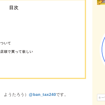
目次
と
について
も店頭で買って欲しい
 ようたろう）
@ban_tax240
です。