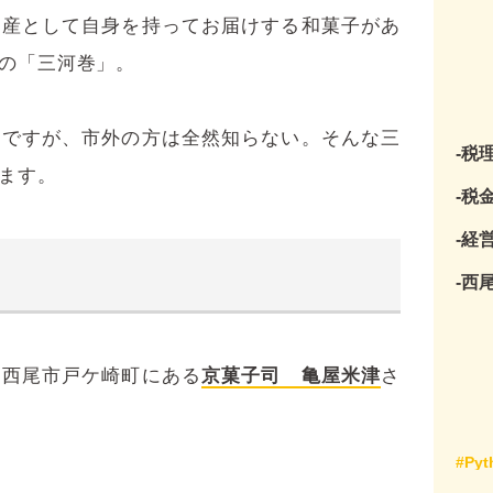
土産として自身を持ってお届けする和菓子があ
の「三河巻」。
番ですが、市外の方は全然知らない。そんな三
-税
ます。
-税
-経
-西
、西尾市戸ケ崎町にある
京菓子司 亀屋米津
さ
#Pyt