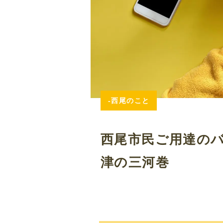
-西尾のこと
西尾市民ご用達の
津の三河巻