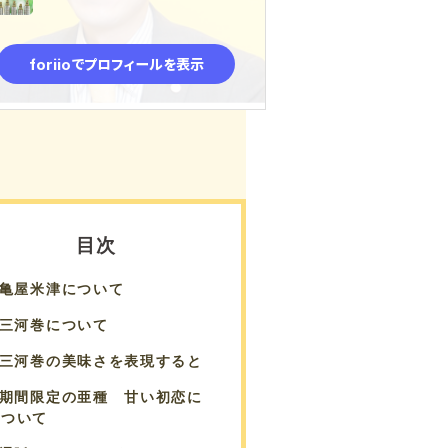
紙のレシートや領収書も貸
与されたスキャン機にて全
てPDFとして保管できるた
め、領収書の管理がとても
楽です。
わからないことは専用のチ
ャットにて質問すれば丁寧
に教えて頂けますし、内容
を忘れてもチャット履歴を
見れば思い出せるので助か
目次
ります。
今後も利用を続けていきた
亀屋米津について
いと思っています。
三河巻について
三河巻の美味さを表現すると
期間限定の亜種 甘い初恋に
ついて