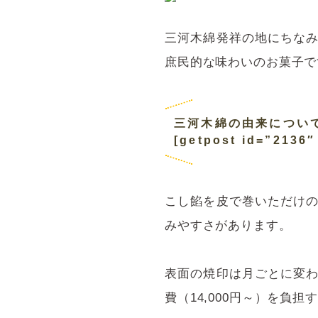
三河木綿発祥の地にちな
庶民的な味わいのお菓子で
三河木綿の由来につい
[getpost id=”2136″
こし餡を皮で巻いただけ
みやすさがあります。
表面の焼印は月ごとに変
費（14,000円～）を負担