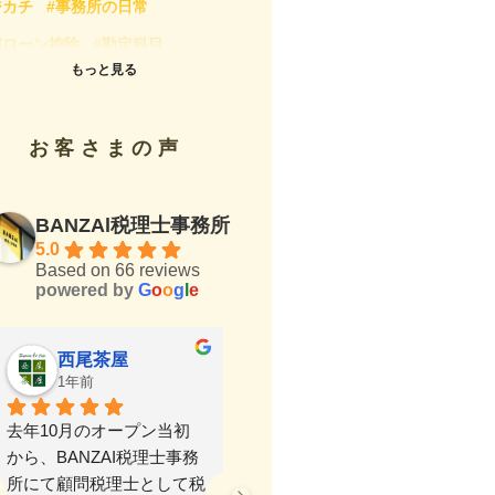
ジカチ
#事務所の日常
宅ローン控除
#勘定科目
もっと見る
定資産税
#家事按分
#年末調整
得税
#持続化給付金
#新型コロナ
お客さまの声
算対策
#法人税
#消費税
価償却
#源泉所得税
#相続税
BANZAl税理士事務所
定申告
#税務調査
#税理士
5.0
理士の選び方
Based on 66 reviews
#税理士試験
#税金
powered by
G
o
o
g
l
e
税
#節税.決算対策
#経営
#経理
手税理士の仕事道具
西尾茶屋
なあ
1年前
1年前
助金・助成金
#西尾のオススメ
尾歴史マイスター
#記事執筆・監修
去年10月のオープン当初
本日は、確定申告ギリギリ
から、BANZAI税理士事務
でお忙しい中ご対応ありが
与税
所にて顧問税理士として税
とうございました。