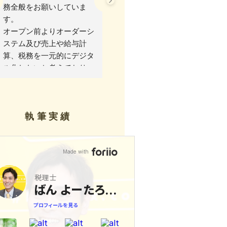
務全般をお願いしていま
確定申告が初めてで何も分
す。
からないのにも関わらず親
オープン前よりオーダーシ
身になって対応して頂いて
ステム及び売上や給与計
不安が解けました。
算、税務を一元的にデジタ
また、今後もよろしくお願
ル化したいと考えており、
い致します。
freee会計上級エキスパー
トの資格をもつ伴税理士は
当店が望む税務システムを
執筆実績
兼ね備えているためとても
助かっています。
確定申告も、書類さえ出し
忘れがなければ迅速に、ま
た可能な限り節税できる方
法で対応して頂けるのであ
りがたいです。
また、昨今の経費類のデジ
タル保管にも対応してお
り、ネット購入だけでなく