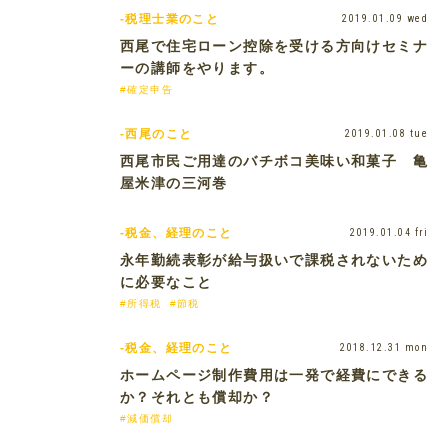
-税理士業のこと
2019.01.09 wed
西尾で住宅ローン控除を受ける方向けセミナ
ーの講師をやります。
#確定申告
-西尾のこと
2019.01.08 tue
西尾市民ご用達のバチボコ美味い和菓子 亀
屋米津の三河巻
-税金、経理のこと
2019.01.04 fri
永年勤続表彰が給与扱いで課税されないため
に必要なこと
#所得税
#節税
-税金、経理のこと
2018.12.31 mon
ホームページ制作費用は一発で経費にできる
か？それとも償却か？
#減価償却