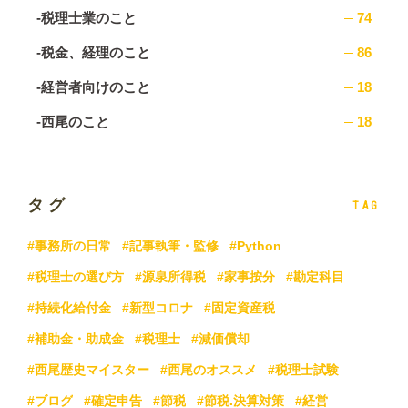
-税理士業のこと
74
-税金、経理のこと
86
-経営者向けのこと
18
-西尾のこと
18
タグ
TAG
#事務所の日常
#記事執筆・監修
#Python
#税理士の選び方
#源泉所得税
#家事按分
#勘定科目
#持続化給付金
#新型コロナ
#固定資産税
#補助金・助成金
#税理士
#減価償却
#西尾歴史マイスター
#西尾のオススメ
#税理士試験
#ブログ
#確定申告
#節税
#節税.決算対策
#経営