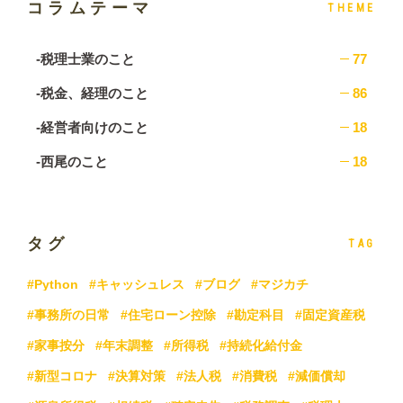
コラムテーマ
THEME
-税理士業のこと
77
-税金、経理のこと
86
-経営者向けのこと
18
-西尾のこと
18
タグ
TAG
#Python
#キャッシュレス
#ブログ
#マジカチ
#事務所の日常
#住宅ローン控除
#勘定科目
#固定資産税
#家事按分
#年末調整
#所得税
#持続化給付金
#新型コロナ
#決算対策
#法人税
#消費税
#減価償却