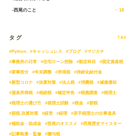
-西尾のこと
18
タグ
TAG
#Python
#キャッシュレス
#ブログ
#マジカチ
#事務所の日常
#住宅ローン控除
#勘定科目
#固定資産税
#家事按分
#年末調整
#所得税
#持続化給付金
#新型コロナ
#決算対策
#法人税
#消費税
#減価償却
#源泉所得税
#相続税
#確定申告
#税務調査
#税理士
#税理士の選び方
#税理士試験
#税金
#節税
#節税.決算対策
#経営
#経理
#若手税理士の仕事道具
#補助金・助成金
#西尾のオススメ
#西尾歴史マイスター
#記事執筆・監修
#贈与税