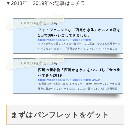
▼2018年、2019年の記事はコチラ
BANZAI税理士事務所
フォトジェニックな「西尾かき氷」オススメ店を
1日で3件ハシゴしてきました。
https://ban-tax.com/nishiokakigori
インスタ映えを愛してやまない皆様へ。この夏は、ぜひとも西尾市へお
いでくださいませ！！「西尾かき氷」っていう、いいネタがあります
よ。西尾かき氷とは税理士の伴 洋太郎（ばん ようたろう）@ban_ta
x240です...
BANZAI税理士事務所
西尾の新名物「西尾かき氷」をハシゴして食べ比
べてみた2019
https://ban-tax.com/nishiokakigori-2019
税理士の伴 洋太郎（ばん ようたろう） @ban_tax240です。今年も西
尾市に夏がやってまいりました。 すんごい曇ってる、7月の西尾駅前夏
ってのはこう、テンション上がりますよね。 曇天の下、夏気分を表現
す...
まずはパンフレットをゲット