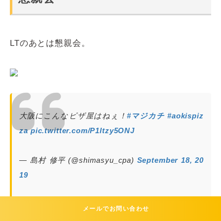
LTのあとは懇親会。
大阪にこんなピザ屋はねぇ！
#マジカチ
#aokispiz
za
pic.twitter.com/P1ltzy5ONJ
— 島村 修平 (@shimasyu_cpa)
September 18, 20
19
メールでお問い合わせ