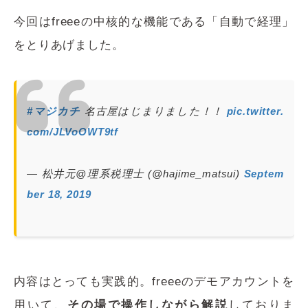
今回はfreeeの中核的な機能である「自動で経理」
をとりあげました。
#マジカチ
名古屋はじまりました！！
pic.twitter.
com/JLVoOWT9tf
— 松井元@理系税理士 (@hajime_matsui)
Septem
ber 18, 2019
内容はとっても実践的。freeeのデモアカウントを
用いて、
その場で操作しながら解説
しておりま