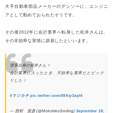
大手自動車部品メーカーのデンソーに、エンジニ
アとして勤めておられたそうです。
その後2012年に会計業界へ転身した松井さんは、
その非効率な実情に辟易したといいます。
理系出身の松井さん！
会計業界に入ったとき、不効率な業界だとビック
リした！
#マジカチ
pic.twitter.com/08Aty3aqfk
— 西村 賀彦 (@MokohikoSmiling)
September 18,