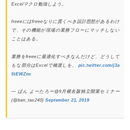
Excelマクロ勉強しよう。
freeeにはfreeeなりに貫くべき設計思想があるわけ
で、その機能が現場の業務フローにマッチしない
ことはある。
業務をfreeeに最適化すべきなんだけど、どうして
もな部分はExcelで橋渡しを。
pic.twitter.com/j3a
5tEWZnc
— ばん よーたろー@9月横名阪独立開業セミナー
(@ban_tax240)
September 21, 2019