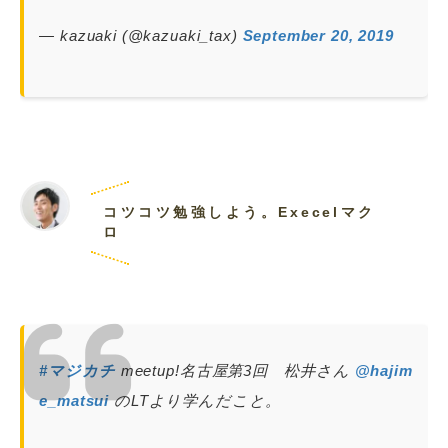
— kazuaki (@kazuaki_tax)
September 20, 2019
コツコツ勉強しよう。Execelマク
ロ
#マジカチ
meetup!名古屋第3回 松井さん
@hajim
e_matsui
のLTより学んだこと。