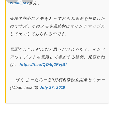
zuaki_tax
さん。
会場で熱心にメモをとっておられる姿を拝見した
のですが、そのメモを最終的にマインドマップと
して出力しておられるのです。
見聞きしてふむふむと思うだけじゃなく、イン／
アウトプットを意識して参加する姿勢、見習わね
ば。
https://t.co/QO4q2PvjBf
— ばん よーたろー@9月横名阪独立開業セミナー
(@ban_tax240)
July 27, 2019