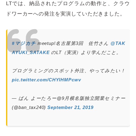
LTでは、納品されたプログラムの動作と、クラウ
ドワーカーへの発注を実演していただきました。
#マジカチ
meetup!名古屋第3回 佐竹さん
@TAK
AYUKI_SATAKE
のLT（実演）より学んだこと。
プログラミングのスポット外注、やってみたい！
pic.twitter.com/CHYlHMPcwv
— ばん よーたろー@9月横名阪独立開業セミナー
(@ban_tax240)
September 21, 2019