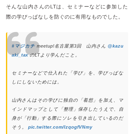
そんな山内さんのLTは、セミナーなどに参加した
際の学びっぱなしを防ぐのに有用なものでした。
#マジカチ
meetup!名古屋第3回 山内さん
@kazu
aki_tax
のLTより学んだこと。
セミナーなどで仕入れた「学び」を、学びっぱな
しにしないためには。
山内さんはその学びに独自の「着想」を加え、マ
インドマップとして「整理」保存したうえで、自
身が「行動」する際にソレを引き出しているのだ
そう。
pic.twitter.com/IzqogfVNmy