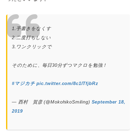
1.手書きをなくす
2.二度打ちしない
3.ワンクリックで
そのために、毎日30分ずつマクロを勉強！
#マジカチ
pic.twitter.com/8c1lTfjbRz
— 西村 賀彦 (@MokohikoSmiling)
September 18,
2019