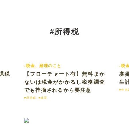
#所得税
-税金、経理のこと
-税
04 fri
2018.06.11 mon
課税
【フローチャート有】無料まか
寡
ないは税金がかかるし税務調査
生
でも指摘されるから要注意
#年末
#所得税
#経理