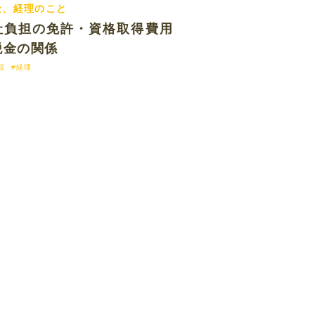
金、経理のこと
2018.04.24 tue
社負担の免許・資格取得費用
税金の関係
税
#経理