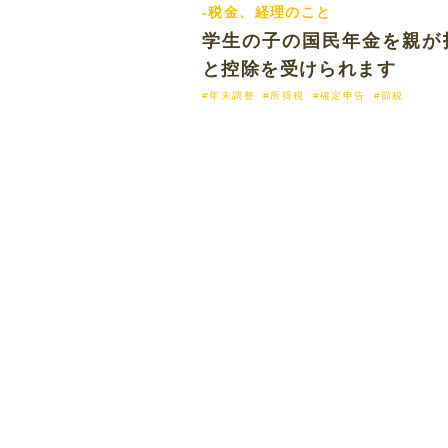
-税金、経理のこと
2018.05.
学生の子の国民年金を親が
と控除を受けられます
#年末調整
#所得税
#確定申告
#節税
https://ban-tax.com