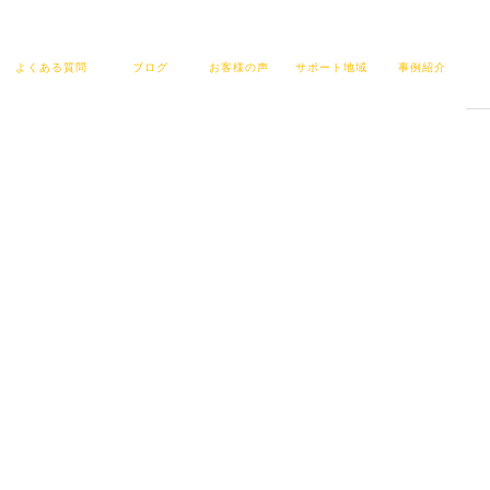
FAQ
BLOG
VOICE
AREA
CASE
よくある質問
ブログ
お客様の声
サポート地域
事例紹介
ZAI税理士事務所の
お役立
BLOG