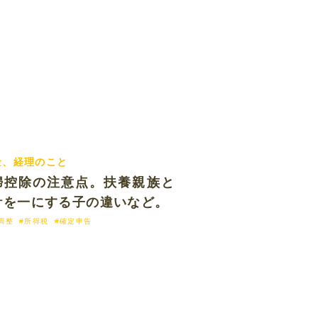
金、経理のこと
2018.05.18 fri
婦控除の注意点。扶養親族と
計を一にする子の違いなど。
調整
#所得税
#確定申告