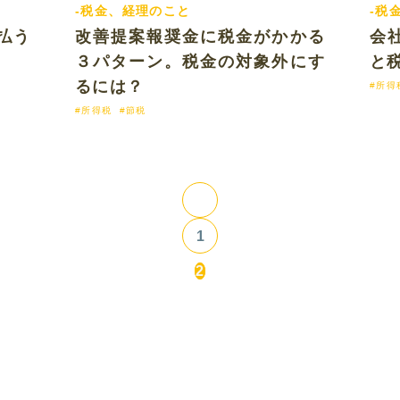
-税金、経理のこと
-税
15 tue
2018.05.10 thu
払う
改善提案報奨金に税金がかかる
会
３パターン。税金の対象外にす
と
るには？
#所得
#所得税
#節税
1
2