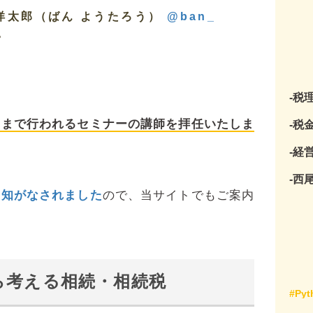
洋太郎（ばん ようたろう）
@ban_
。
-税
さまで行われるセミナーの講師を拝任いたしま
-税
-経
-西
告知がなされました
ので、当サイトでもご案内
から考える相続・相続税
#Pyt