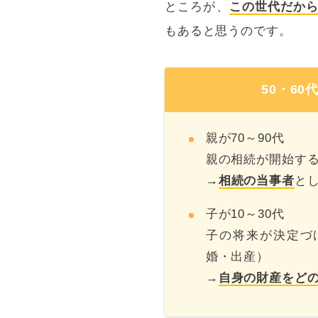
ところが、
この世代だか
もあると思うのです。
50・6
親が70～90代
親の相続が開始す
→
相続の当事者
と
子が10～30代
子の将来が決定づ
婚・出産）
→
自身の財産をど