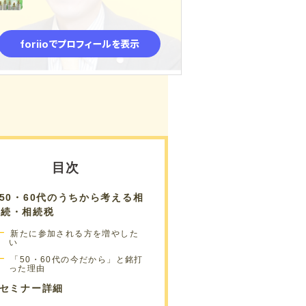
紙のレシートや領収書も貸
与されたスキャン機にて全
てPDFとして保管できるた
め、領収書の管理がとても
楽です。
わからないことは専用のチ
ャットにて質問すれば丁寧
に教えて頂けますし、内容
を忘れてもチャット履歴を
見れば思い出せるので助か
目次
ります。
今後も利用を続けていきた
50・60代のうちから考える相
いと思っています。
続・相続税
新たに参加される方を増やした
い
「50・60代の今だから」と銘打
った理由
セミナー詳細