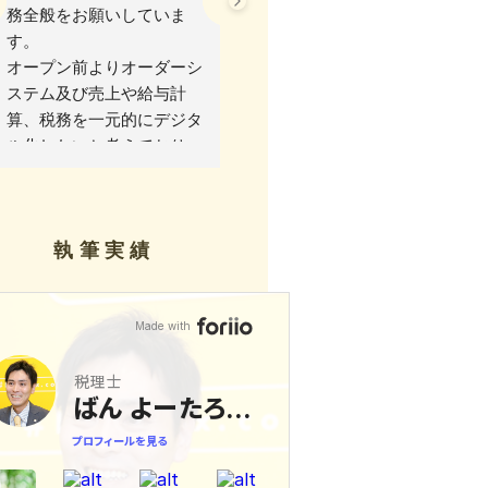
務全般をお願いしていま
確定申告が初めてで何も分
す。
からないのにも関わらず親
オープン前よりオーダーシ
身になって対応して頂いて
ステム及び売上や給与計
不安が解けました。
算、税務を一元的にデジタ
また、今後もよろしくお願
ル化したいと考えており、
い致します。
freee会計上級エキスパー
トの資格をもつ伴税理士は
当店が望む税務システムを
執筆実績
兼ね備えているためとても
助かっています。
確定申告も、書類さえ出し
忘れがなければ迅速に、ま
た可能な限り節税できる方
法で対応して頂けるのであ
りがたいです。
また、昨今の経費類のデジ
タル保管にも対応してお
り、ネット購入だけでなく