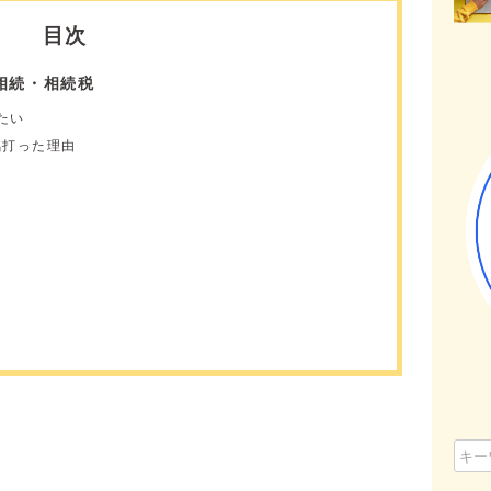
目次
相続・相続税
たい
銘打った理由