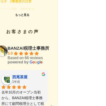
ジカチ
#事務所の日常
宅ローン控除
#勘定科目
もっと見る
定資産税
#家事按分
#年末調整
得税
#持続化給付金
#新型コロナ
お客さまの声
算対策
#法人税
#消費税
価償却
#源泉所得税
#相続税
BANZAl税理士事務所
定申告
#税務調査
#税理士
5.0
理士の選び方
Based on 66 reviews
#税理士試験
#税金
powered by
G
o
o
g
l
e
税
#節税.決算対策
#経営
#経理
手税理士の仕事道具
西尾茶屋
なあ
1年前
1年前
助金・助成金
#西尾のオススメ
尾歴史マイスター
#記事執筆・監修
去年10月のオープン当初
本日は、確定申告ギリギリ
から、BANZAI税理士事務
でお忙しい中ご対応ありが
与税
所にて顧問税理士として税
とうございました。