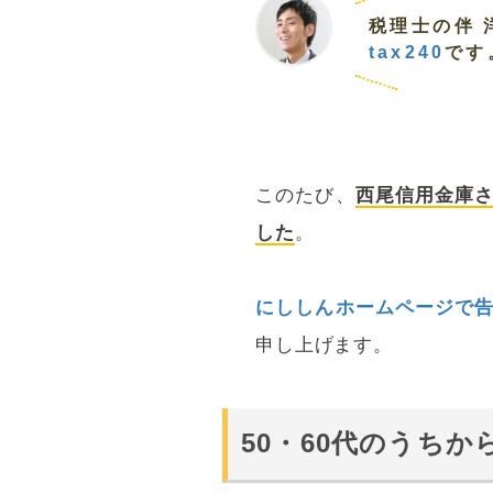
税理士の伴 
tax240
です
このたび、
西尾信用金庫
した
。
にししんホームページで
申し上げます。
50・60代のうち