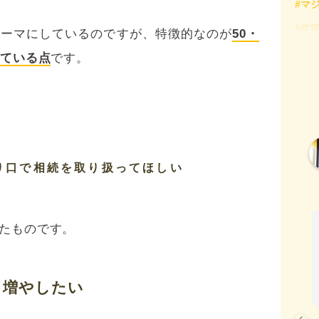
#マ
#住
テーマにしているのですが、特徴的なのが
50・
#固
している点
です。
#所
#決
#減
#確
り口で相続を取り扱ってほしい
#税
#節
#若
たものです。
#補
#西
を増やしたい
#贈