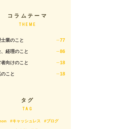
コラムテーマ
THEME
理士業のこと
77
金、経理のこと
86
営者向けのこと
18
尾のこと
18
タグ
TAG
hon
#キャッシュレス
#ブログ