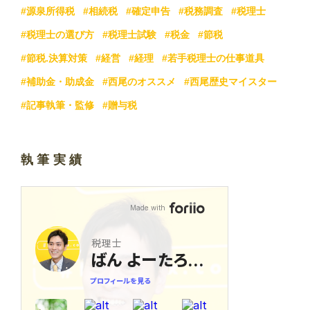
#源泉所得税
#相続税
#確定申告
#税務調査
#税理士
#税理士の選び方
#税理士試験
#税金
#節税
#節税.決算対策
#経営
#経理
#若手税理士の仕事道具
#補助金・助成金
#西尾のオススメ
#西尾歴史マイスター
#記事執筆・監修
#贈与税
執筆実績