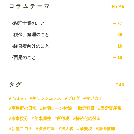
コラムテーマ
THEME
-税理士業のこと
77
-税金、経理のこと
86
-経営者向けのこと
18
-西尾のこと
18
タグ
TAG
#Python
#キャッシュレス
#ブログ
#マジカチ
#事務所の日常
#住宅ローン控除
#勘定科目
#固定資産税
#家事按分
#年末調整
#所得税
#持続化給付金
#新型コロナ
#決算対策
#法人税
#消費税
#減価償却