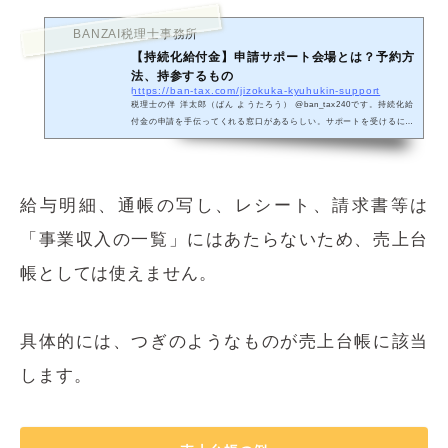
BANZAI税理士事務所
【持続化給付金】申請サポート会場とは？予約方
法、持参するもの
https://ban-tax.com/jizokuka-kyuhukin-support
税理士の伴 洋太郎（ばん ようたろう） @ban_tax240です。持続化給
付金の申請を手伝ってくれる窓口があるらしい。サポートを受けるには
どうしたらいいの？そうお考えの方へ向けた記事です。当記事では、持
続化給...
給与明細、通帳の写し、レシート、請求書等は
「事業収入の一覧」にはあたらないため、売上台
帳としては使えません。
具体的には、つぎのようなものが売上台帳に該当
します。