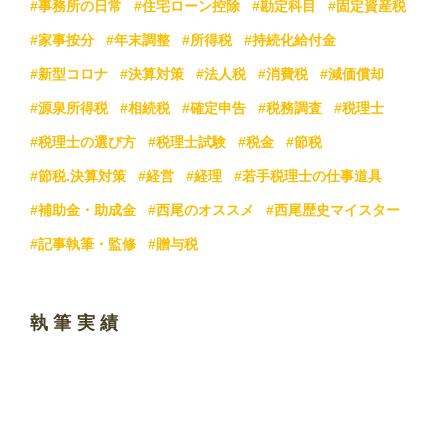
#事務所の日常
#住宅ローン控除
#勘定科目
#固定資産税
#家事按分
#年末調整
#所得税
#持続化給付金
#新型コロナ
#決算対策
#法人税
#消費税
#減価償却
#源泉所得税
#相続税
#確定申告
#税務調査
#税理士
#税理士の選び方
#税理士試験
#税金
#節税
#節税.決算対策
#経営
#経理
#若手税理士の仕事道具
#補助金・助成金
#西尾のオススメ
#西尾歴史マイスター
#記事執筆・監修
#贈与税
執筆実績