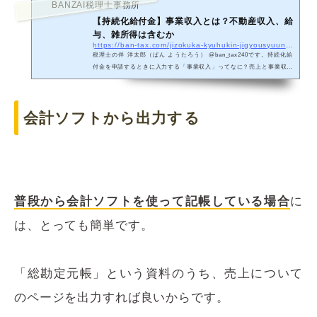
BANZAI税理士事務所
【持続化給付金】事業収入とは？不動産収入、給
与、雑所得は含むか
https://ban-tax.com/jizokuka-kyuhukin-jigyousyuunyuu
税理士の伴 洋太郎（ばん ようたろう） @ban_tax240です。持続化給
付金を申請するときに入力する「事業収入」ってなに？売上と事業収入
は違うの？そうお考えの方へ向けた記事です。当記事では、持続化給付
金の支...
会計ソフトから出力する
普段から会計ソフトを使って記帳している場合
に
は、とっても簡単です。
「総勘定元帳」という資料のうち、売上について
のページを出力すれば良いからです。