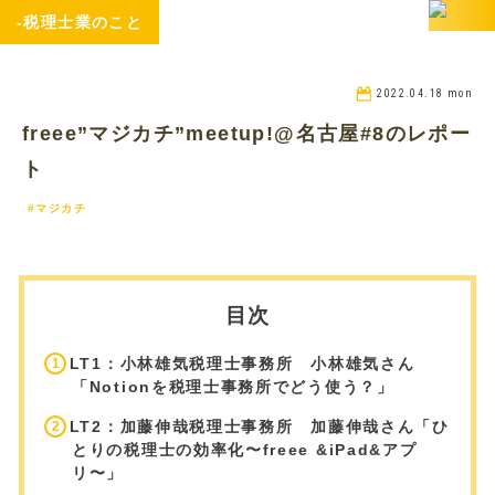
-税理士業のこと
2022.04.18 mon
freee”マジカチ”meetup!@名古屋#8のレポー
ト
#マジカチ
目次
LT1：小林雄気税理士事務所 小林雄気さん
「Notionを税理士事務所でどう使う？」
LT2：加藤伸哉税理士事務所 加藤伸哉さん「ひ
とりの税理士の効率化〜freee &iPad&アプ
リ〜」