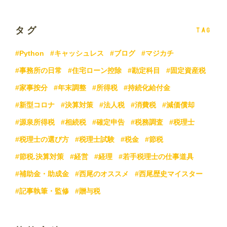
タグ
TAG
#Python
#キャッシュレス
#ブログ
#マジカチ
#事務所の日常
#住宅ローン控除
#勘定科目
#固定資産税
#家事按分
#年末調整
#所得税
#持続化給付金
#新型コロナ
#決算対策
#法人税
#消費税
#減価償却
#源泉所得税
#相続税
#確定申告
#税務調査
#税理士
#税理士の選び方
#税理士試験
#税金
#節税
#節税.決算対策
#経営
#経理
#若手税理士の仕事道具
#補助金・助成金
#西尾のオススメ
#西尾歴史マイスター
#記事執筆・監修
#贈与税