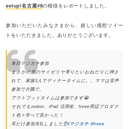
eetup!名古屋#8
の模様をレポートしました。
参加いただいたみなさまから、嬉しい感想ツイー
トをいただきました。ありがとうございます。
本日マジカチ参加
まさかの娘のサイゼリヤ寄りたいおねだりに押さ
れて、家族3人でディナータイムに。。ママは音声
参加で片隅で。
アウトプットタイムは参加できず😭
それでもnotion、iPad 活用術、freee周辺プロダク
ト色々学べて良かった！
耳だけ参加失礼しました👂
#マジカチ
#freee