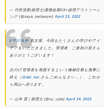
— 竹田清香|税理士|業務改善DX×経理アウトソーシ
ング (@saya_taxlawyer)
April 13, 2022
#マジカチ
名古屋、今回もたくさんの学びやアイ
デアをいただきました。登壇者、ご参加の皆さん
ありがとうございます！
次のLT登壇者を発掘するという極秘任務も無事に
終え（
@aki_tax
さんごめんなさい…）、これか
ら岡山へ戻ります。
— 山本 晋｜税理士 (@sy_cpta)
April 14, 2022