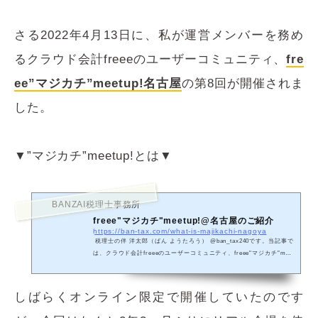
さる2022年4月13日に、私が運営メンバーを務め
るクラウド会計freeeのユーザーコミュニティ、
fre
ee”マジカチ”meetup!名古屋
の第8回が開催されま
した。
▼”マジカチ”meetup!とは▼
BANZAI税理士事務所
freee"マジカチ"meetup!@名古屋のご紹介
https://ban-tax.com/what-is-majikachi-nagoya
税理士の伴 洋太郎（ばん ようたろう） @ban_tax240です。当記事で
は、クラウド会計freeeのユーザーコミュニティ、freee"マジカチ"meet
up!について、わたしがリーダー（運営者）を務める名古屋地...
しばらくオンライン限定で開催していたのです