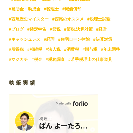
#補助金・助成金
#税理士
#減価償却
#西尾歴史マイスター
#西尾のオススメ
#税理士試験
#ブログ
#確定申告
#節税
#節税.決算対策
#経営
#キャッシュレス
#経理
#住宅ローン控除
#決算対策
#所得税
#相続税
#法人税
#消費税
#贈与税
#年末調整
#マジカチ
#税金
#税務調査
#若手税理士の仕事道具
執筆実績