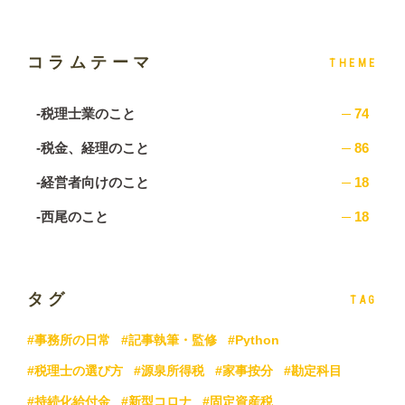
コラムテーマ
THEME
-税理士業のこと
74
-税金、経理のこと
86
-経営者向けのこと
18
-西尾のこと
18
タグ
TAG
#事務所の日常
#記事執筆・監修
#Python
#税理士の選び方
#源泉所得税
#家事按分
#勘定科目
#持続化給付金
#新型コロナ
#固定資産税